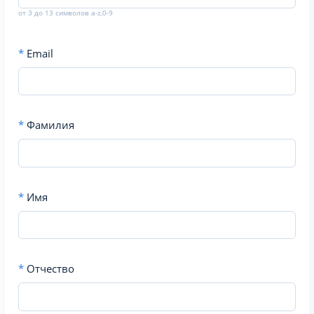
от 3 до 13 символов a-z,0-9
*
Email
*
Фамилия
*
Имя
*
Отчество