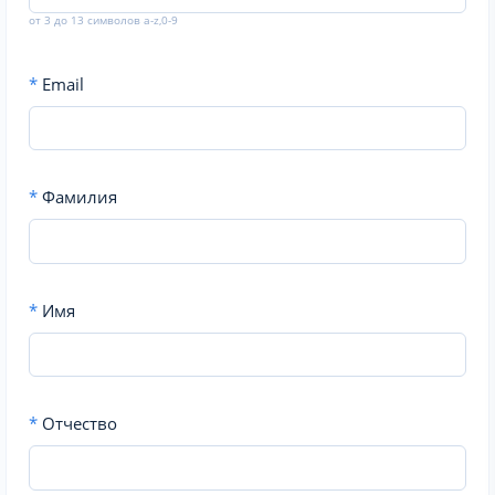
от 3 до 13 символов a-z,0-9
*
Email
*
Фамилия
*
Имя
*
Отчество