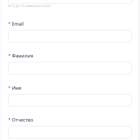
от 3 до 13 символов a-z,0-9
*
Email
*
Фамилия
*
Имя
*
Отчество