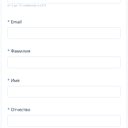
от 3 до 13 символов a-z,0-9
*
Email
*
Фамилия
*
Имя
*
Отчество