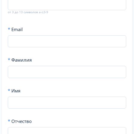
от 3 до 13 символов a-z,0-9
*
Email
*
Фамилия
*
Имя
*
Отчество