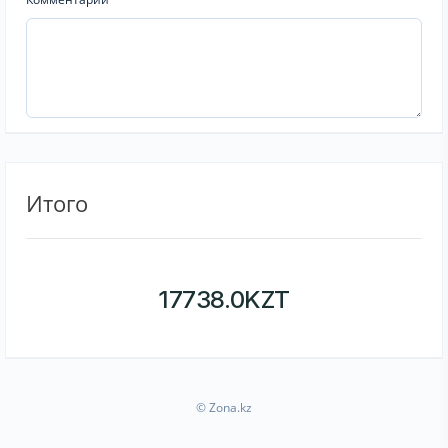
Итого
17738.0
KZT
© Zona.kz