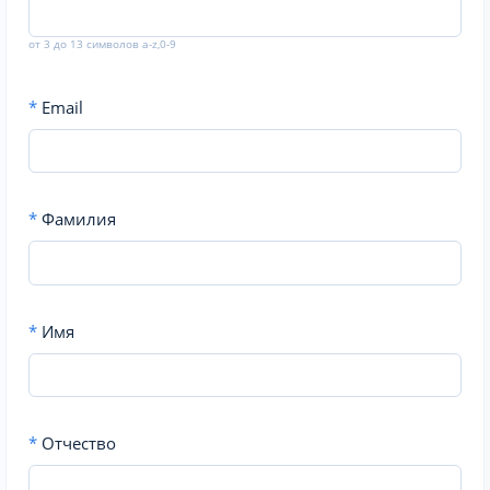
от 3 до 13 символов a-z,0-9
*
Email
*
Фамилия
*
Имя
*
Отчество