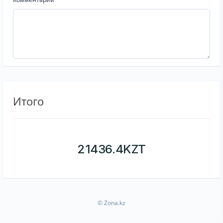
Итого
21436.4
KZT
© Zona.kz