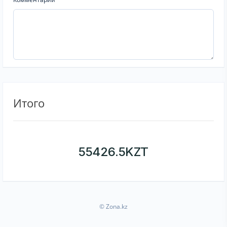
Итого
55426.5
KZT
© Zona.kz