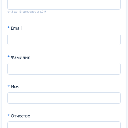
от 3 до 13 символов a-z,0-9
*
Email
*
Фамилия
*
Имя
*
Отчество