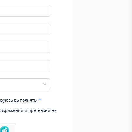
язуюсь выполнять.
*
возражений и претензий не