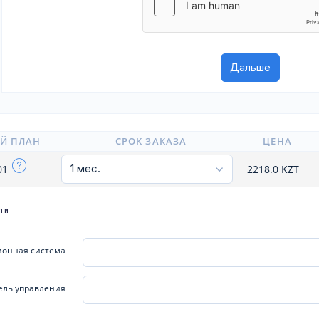
Й ПЛАН
СРОК ЗАКАЗА
ЦЕНА
x01
2218.0
KZT
уги
онная система
ель управления