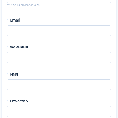
от 3 до 13 символов a-z,0-9
*
Email
*
Фамилия
*
Имя
*
Отчество