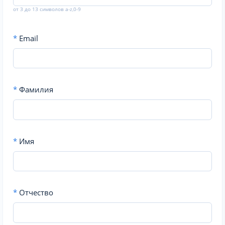
от 3 до 13 символов a-z,0-9
*
Email
*
Фамилия
*
Имя
*
Отчество