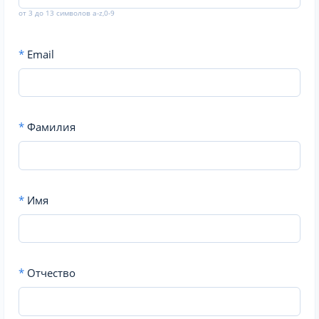
от 3 до 13 символов a-z,0-9
*
Email
*
Фамилия
*
Имя
*
Отчество