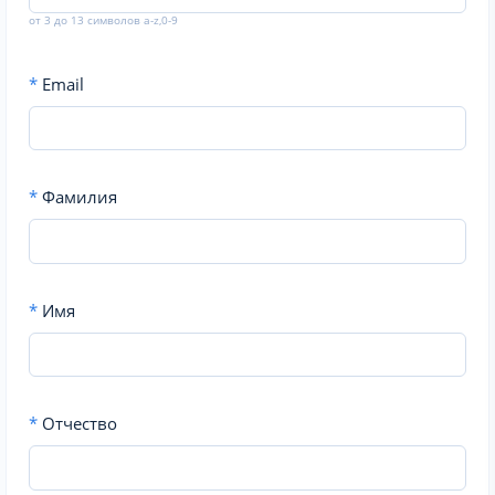
от 3 до 13 символов a-z,0-9
*
Email
*
Фамилия
*
Имя
*
Отчество