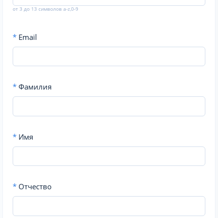
от 3 до 13 символов a-z,0-9
*
Email
*
Фамилия
*
Имя
*
Отчество