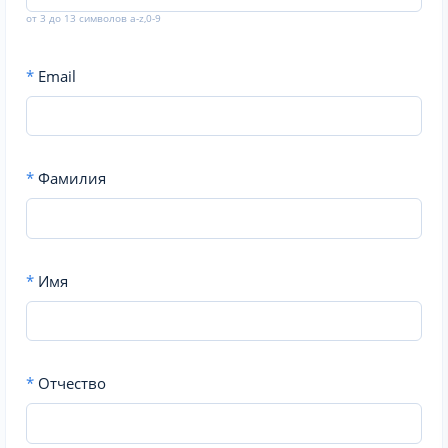
от 3 до 13 символов a-z,0-9
*
Email
*
Фамилия
*
Имя
*
Отчество