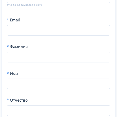
от 3 до 13 символов a-z,0-9
*
Email
*
Фамилия
*
Имя
*
Отчество