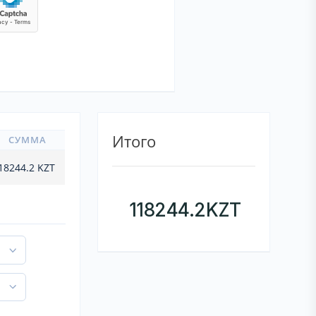
Итого
СУММА
18244.2
KZT
118244.2
KZT