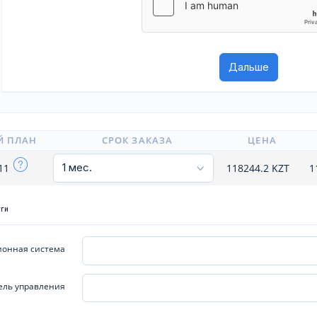
Й ПЛАН
СРОК ЗАКАЗА
ЦЕНА
111
118244.2
KZT
1
уги
онная система
ель управления