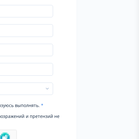
язуюсь выполнять.
*
возражений и претензий не