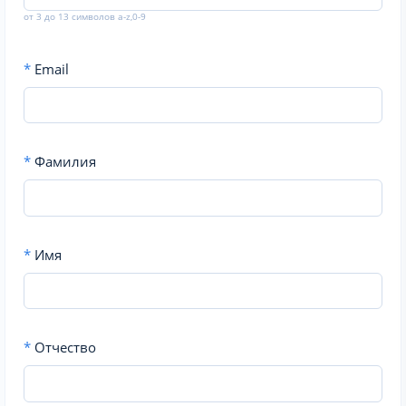
от 3 до 13 символов a-z,0-9
*
Email
*
Фамилия
*
Имя
*
Отчество