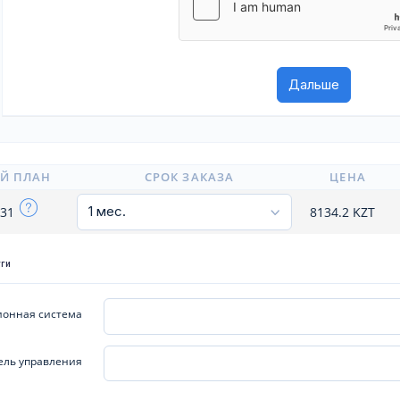
Й ПЛАН
СРОК ЗАКАЗА
ЦЕНА
x31
8134.2
KZT
уги
онная система
ель управления