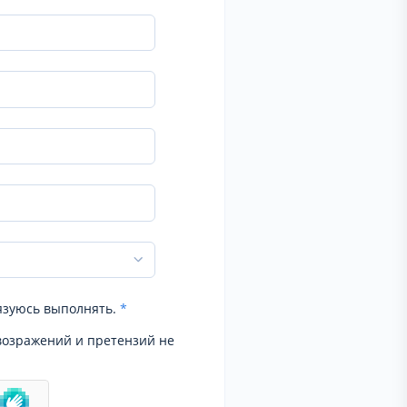
язуюсь выполнять.
*
возражений и претензий не