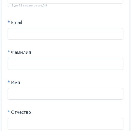
от 3 до 13 символов a-z,0-9
*
Email
*
Фамилия
*
Имя
*
Отчество