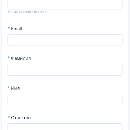
от 3 до 13 символов a-z,0-9
*
Email
*
Фамилия
*
Имя
*
Отчество