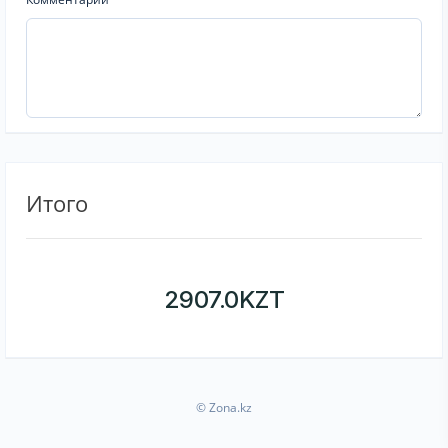
Итого
2907.0
KZT
© Zona.kz