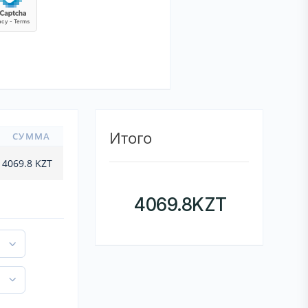
Итого
СУММА
4069.8
KZT
4069.8
KZT