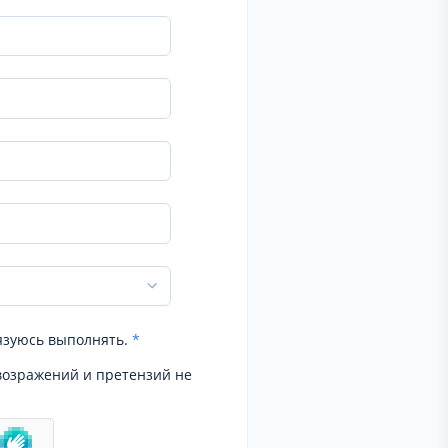
язуюсь выполнять.
*
возражений и претензий не