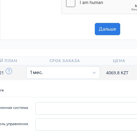
Й ПЛАН
СРОК ЗАКАЗА
ЦЕНА
x21
4069.8
KZT
уги
онная система
ель управления