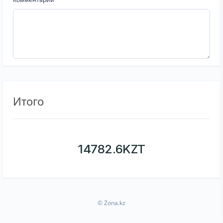
Итого
14782.6
KZT
© Zona.kz