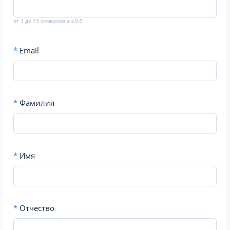
от 3 до 13 символов a-z,0-9
*
Email
*
Фамилия
*
Имя
*
Отчество