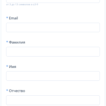
от 3 до 13 символов a-z,0-9
*
Email
*
Фамилия
*
Имя
*
Отчество