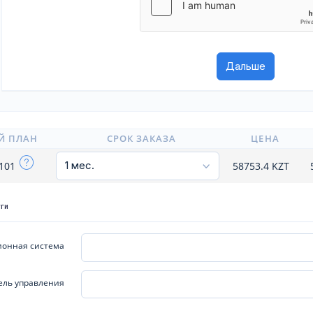
Й ПЛАН
СРОК ЗАКАЗА
ЦЕНА
x101
58753.4
KZT
уги
онная система
ель управления