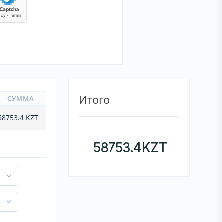
Итого
СУММА
58753.4
KZT
58753.4
KZT