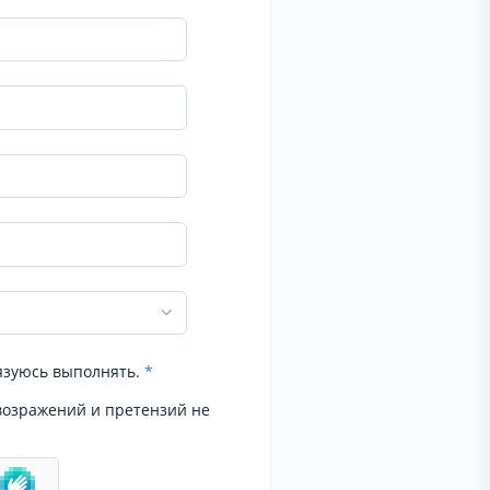
язуюсь выполнять.
*
возражений и претензий не