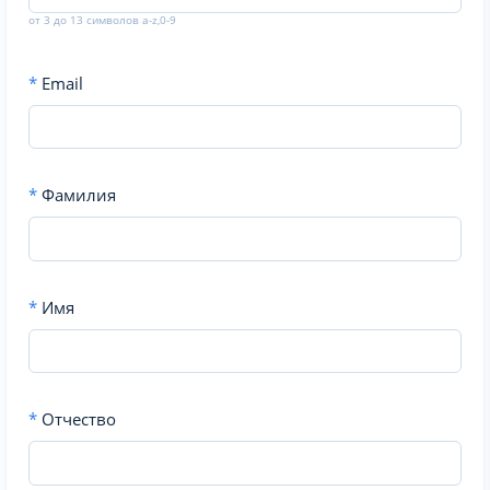
от 3 до 13 символов a-z,0-9
*
Email
*
Фамилия
*
Имя
*
Отчество