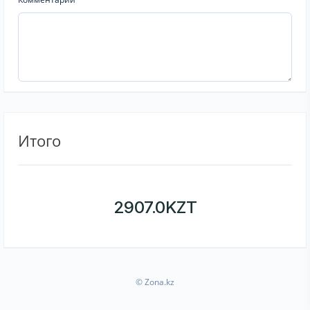
Итого
2907.0
KZT
© Zona.kz