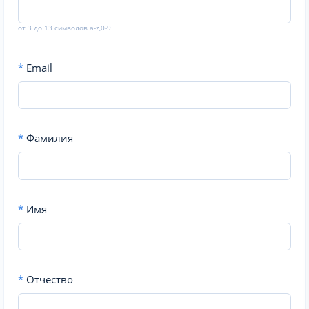
от 3 до 13 символов a-z,0-9
*
Email
*
Фамилия
*
Имя
*
Отчество