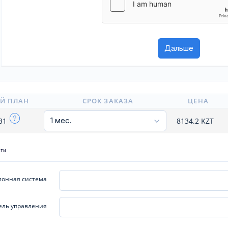
Й ПЛАН
СРОК ЗАКАЗА
ЦЕНА
x31
8134.2
KZT
уги
онная система
ель управления