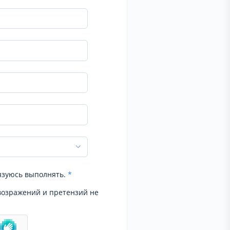
язуюсь выполнять.
*
возражений и претензий не