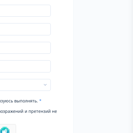
язуюсь выполнять.
*
возражений и претензий не