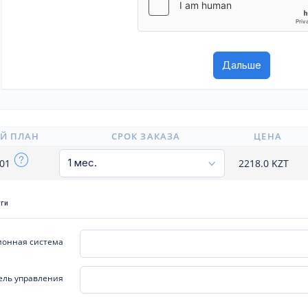
Й ПЛАН
СРОК ЗАКАЗА
ЦЕНА
x01
2218.0
KZT
уги
онная система
ель управления