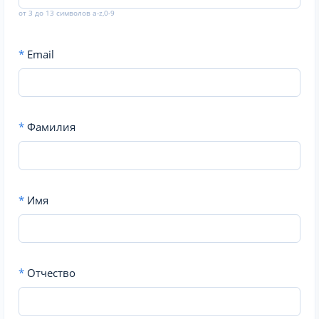
от 3 до 13 символов a-z,0-9
*
Email
*
Фамилия
*
Имя
*
Отчество