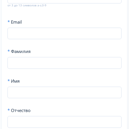
от 3 до 13 символов a-z,0-9
*
Email
*
Фамилия
*
Имя
*
Отчество