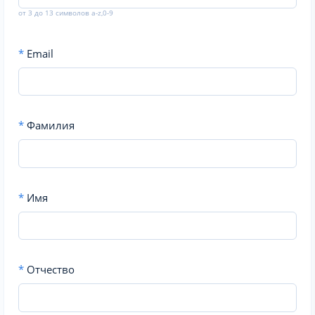
от 3 до 13 символов a-z,0-9
*
Email
*
Фамилия
*
Имя
*
Отчество