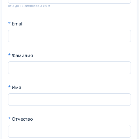
от 3 до 13 символов a-z,0-9
*
Email
*
Фамилия
*
Имя
*
Отчество