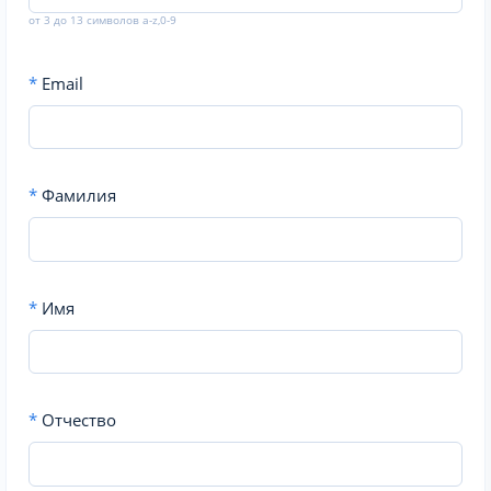
от 3 до 13 символов a-z,0-9
*
Email
*
Фамилия
*
Имя
*
Отчество