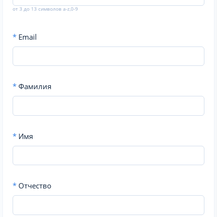
от 3 до 13 символов a-z,0-9
*
Email
*
Фамилия
*
Имя
*
Отчество