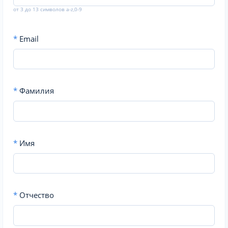
от 3 до 13 символов a-z,0-9
*
Email
*
Фамилия
*
Имя
*
Отчество