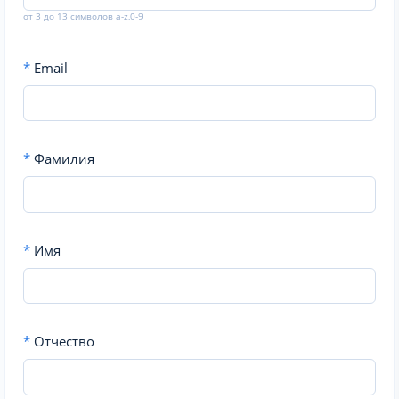
от 3 до 13 символов a-z,0-9
*
Email
*
Фамилия
*
Имя
*
Отчество