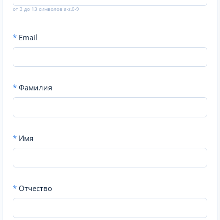
от 3 до 13 символов a-z,0-9
*
Email
*
Фамилия
*
Имя
*
Отчество