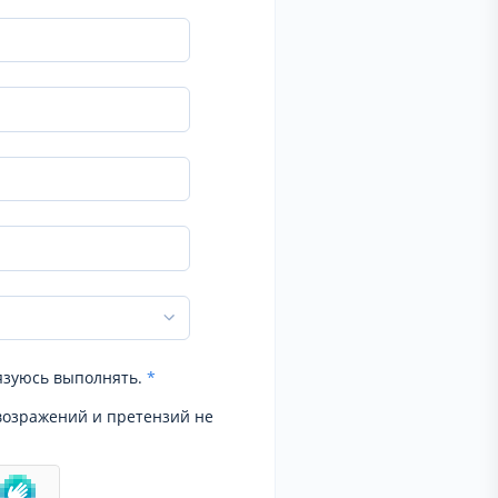
язуюсь выполнять.
*
возражений и претензий не