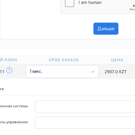
Й ПЛАН
СРОК ЗАКАЗА
ЦЕНА
x11
2907.0
KZT
уги
онная система
ель управления