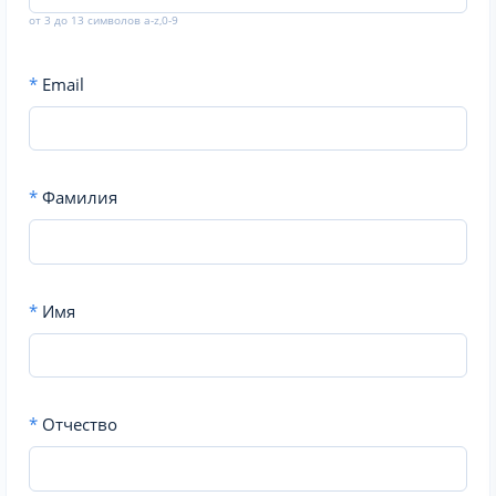
от 3 до 13 символов a-z,0-9
*
Email
*
Фамилия
*
Имя
*
Отчество