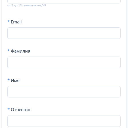
от 3 до 13 символов a-z,0-9
*
Email
*
Фамилия
*
Имя
*
Отчество