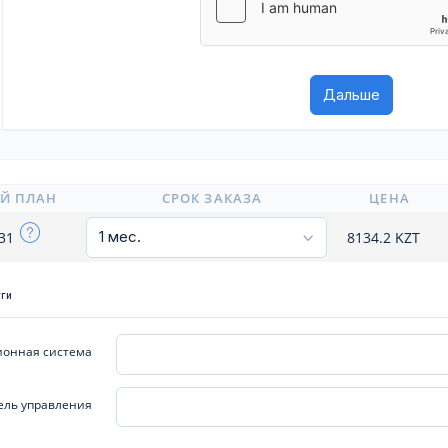
Й ПЛАН
СРОК ЗАКАЗА
ЦЕНА
x31
8134.2
KZT
уги
онная система
ель управления