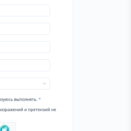
язуюсь выполнять.
*
возражений и претензий не