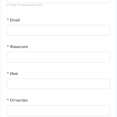
от 3 до 13 символов a-z,0-9
*
Email
*
Фамилия
*
Имя
*
Отчество