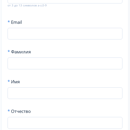
от 3 до 13 символов a-z,0-9
*
Email
*
Фамилия
*
Имя
*
Отчество