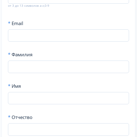
от 3 до 13 символов a-z,0-9
*
Email
*
Фамилия
*
Имя
*
Отчество