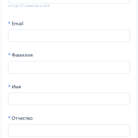
от 3 до 13 символов a-z,0-9
*
Email
*
Фамилия
*
Имя
*
Отчество