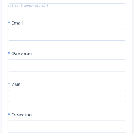
от 3 до 13 символов a-z,0-9
*
Email
*
Фамилия
*
Имя
*
Отчество