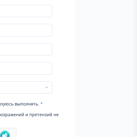
язуюсь выполнять.
*
возражений и претензий не