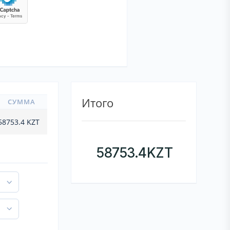
Итого
СУММА
58753.4
KZT
58753.4
KZT