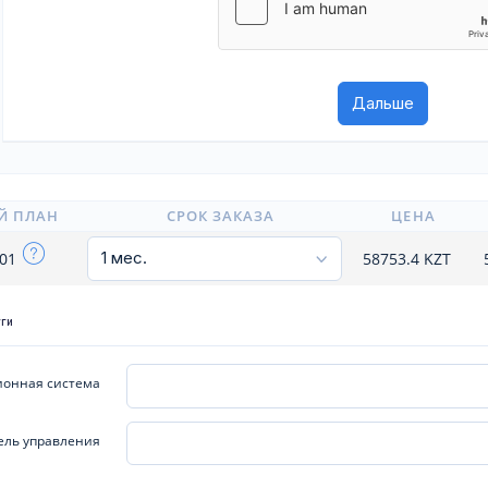
Й ПЛАН
СРОК ЗАКАЗА
ЦЕНА
101
58753.4
KZT
уги
онная система
ель управления