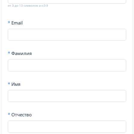
от 3 до 13 символов a-z,0-9
*
Email
*
Фамилия
*
Имя
*
Отчество