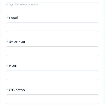
от 3 до 13 символов a-z,0-9
*
Email
*
Фамилия
*
Имя
*
Отчество