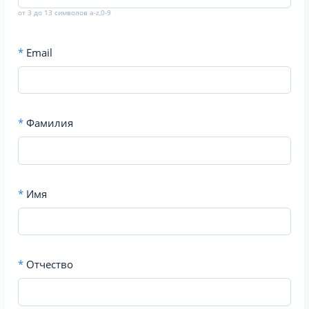
от 3 до 13 символов a-z,0-9
*
Email
*
Фамилия
*
Имя
*
Отчество